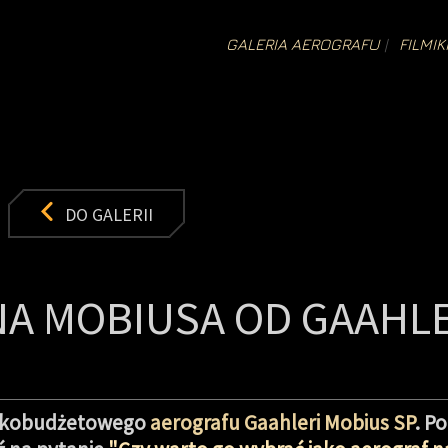
GALERIA AEROGRAFU
FILMIK
DO GALERII
NA MOBIUSA OD GAAHLE
niskobudżetowego
aerografu Gaahleri Mobius SP
. P