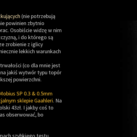
kujących
(nie potrzebują
nie powinien zbytnio
prac. Osobiście widzę w nim
zczyzną, i do którego są
 zrobienie z iglicy
oniecznie lekkich warunkach
rwałości (co dla mnie jest
 na jakiś wytwór typu topór
kszej powierzchni.
Mobius SP 0.3 & 0.5mm
cjalnym sklepie Gaahleri
. Na
ski 43zł. I jakby coś to
zas obserwować, bo
mach szybkiego testu.