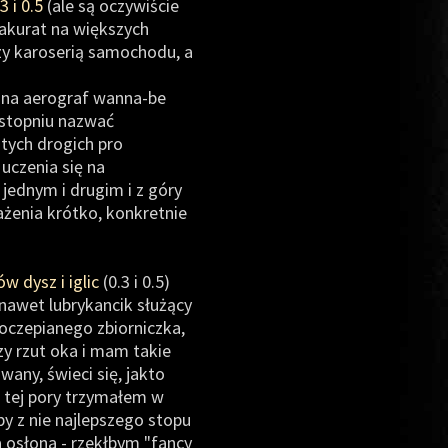
3 i 0.5
(ale są oczywiście
akurat na większych
zy karoserią samochodu, a
hina aerograf wanna-be
 stopniu nazwać
tych drogich pro
uczenia się na
jednym i drugim i z góry
ażenia krótko, konkretnie
 dysz i iglic
(0.3 i 0.5)
ę nawet lubrykancik służący
oczepianego zbiorniczka,
y rzut oka i mam takie
any, świeci się, jakto
do tej pory trzymałem w
y z nie najlepszego stopu
a osłona - rzekłbym "fancy