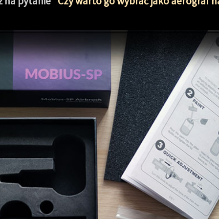
ź na pytanie
"Czy warto go wybrać jako aerograf 