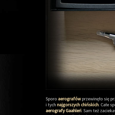
Sporo
aerografów
przewinęło się p
i tych
najgorszych chińskich
. Całe s
aerografy Gaahleri
. Sam też zacieka