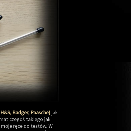
 H&S, Badger, Paasche)
jak
mat czegoś takiego jak
w moje ręce do testów. W