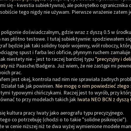
mi się - kwestia subiektywna), ale pokrętełko ogranicznika 
obiście tego nigdy nie używam. Pierwsze wrażenie zatem j
 poligonie doświadczalnym, gdzie wraz z dyszą 0.5 w środk
 nas płótno testowe. I tutaj subiektywnie: spodziewałem si
raf będzie jak taki solidny topór wojenny, wół roboczy, któ
dciągnę spust i farba leci obficie, płynnym ruchem zamaluje
k niestety nie - jest to raczej bardziej typu
"precyzyjny i de
waty
niż Paasche/Badgera. Już wiem, że nie zastąpi mi pew
oich prac.
afem jest okej, kontrola nad nim nie sprawiała żadnych pro
 Działał tak jak powinien.
Nie mogę o nim powiedzieć złego
 tymi typowymi chińczykami. Raczej jest to wyrób, przy który
orównać to przy modelach takich jak
Iwata NEO BCN z dyszą 
ię kultura pracy Iwaty jako aerografu typu precyzyjnego.
o tego co potrzebuję (chodzi o to takie "solidne psiknięcie").
 że w cenie niższej niż te dwa wyżej wymienione modele m