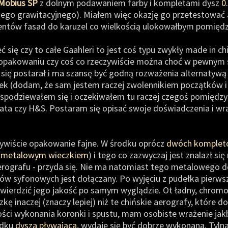
Mobius SP
z dolnym podawaniem farby i kompletami dysz
0.
ego grawitacyjnego). Miałem więc okazję go przetestować 
mentów fasad do karuzel co wielkością ulokowałbym pomięd
się czy to całe Gaahleri to jest coś typu zwykły made in c
 opakowaniu czy coś co rzeczywiście można choć w pewnym
się postarał i ma szansę być godną rozważenia alternatywą 
k (dodam, że sam jestem raczej zwolennikiem początków i 
 spodziewałem się i oczekiwałem tu raczej czegoś pomiędzy 
wata czy H&S. Postaram się opisać swoje doświadczenia i wr
zywiście opakowanie fajne. W środku oprócz
dwóch kompletów
z
metalowym wieczkiem
) i tego co zazwyczaj jest znalazł si
rografu - przyda się. Nie ma natomiast tego metalowego d
ów syfonowych jest dołączany. Po wyjęciu z pudełka pierwsz
twierdzić jego jakość po samym wyglądzie. Ot ładny, chromow
kę inaczej (znaczy lepiej) niż te chińskie aerografy, które 
ści wykonania koronki i spustu, mam osobiste wrażenie jakb
odku
dysza pływająca
, wydaje się być dobrze wykonana. Tyln