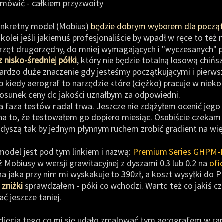
e mówić - całkiem przyzwoity
konkretny model (Mobius)
będzie dobrym wyborem dla począt
olei jeśli jakiemuś profesjonaliście by wpadł w ręce to też 
sprzęt drugorzędny, do mniej wymagających i "wyczesanych" 
 nisko-średniej półki
, który nie będzie totalną losową chińs
rdzo duże znaczenie gdy jesteśmy początkującymi i pierwsze
ub kiedy aerograf to narzędzie które (ciężko) pracuje w niek
 Stosunek ceny do jakości uznałbym za odpowiedni.
 faza testów nadal trwa. Jeszcze nie zdążyłem ocenić jego t
 na to, że testowałem go dopiero miesiąc. Osobiście czekam
 dyszą tak by jednym płynnym ruchem zrobić gradient na wię
model jest pod tym linkiem i nazwą:
Premium Series GHPM-
ż Mobiusy w wersji grawitacyjnej z dyszami 0.3 lub 0.2 na
ofi
 jaka przy nim mi wyskakuje to 390zł, a koszt wysyłki do Pol
zniżki
sprawdzałem - póki co wchodzi. Warto też co jakiś c
ć jeszcze taniej.
djęcia tego co mi się udało zmalować tym aerografem w ra