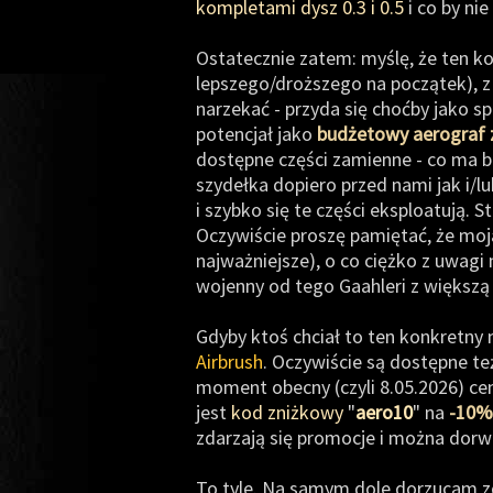
kompletami dysz 0.3 i 0.5
i co by ni
Ostatecznie zatem: myślę, że ten 
lepszego/droższego na początek), z k
narzekać - przyda się choćby jako 
potencjał jako
budżetowy aerograf z
dostępne części zamienne - co ma ba
szydełka dopiero przed nami jak i/l
i szybko się te części eksploatują.
Oczywiście proszę pamiętać, że moja
najważniejsze), o co ciężko z uwagi
wojenny od tego Gaahleri z większą
Gdyby ktoś chciał to ten konkretny 
Airbrush
. Oczywiście są dostępne te
moment obecny (czyli 8.05.2026) cena
jest
kod zniżkowy
"
aero10
" na
-10% 
zdarzają się promocje i można dorwa
To tyle. Na samym dole dorzucam z