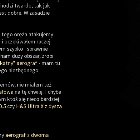
chodzi twardo, tak jak
est dobre. W zasadzie
u tego oręża atakujemy
ę i oczekiwałem raczej
rym szybko i sprawnie
 nam duży obszar, zrobi
likatny" aerograf
- mam tu
nego niezbędnego
blemów, nie miałem też
 słowa
na tę chwilę. I chyba
m ktoś się nieco bardziej
0.5
czy
H&S Ultra X z dyszą
amy
aerograf z dwoma