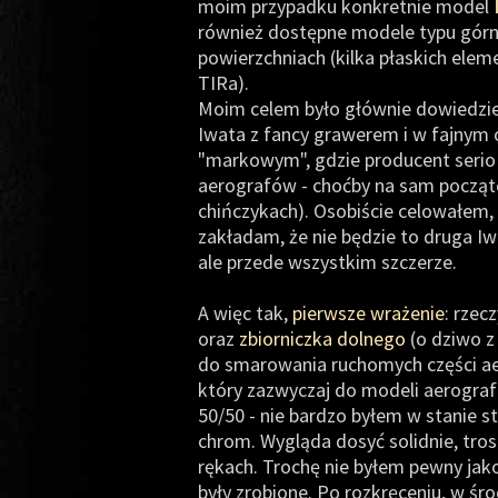
moim przypadku konkretnie model
również dostępne modele typu górn
powierzchniach (kilka płaskich ele
TIRa).
Moim celem było głównie dowiedzieć 
Iwata z fancy grawerem i w fajnym
"markowym", gdzie producent serio 
aerografów - choćby na sam począte
chińczykach). Osobiście celowałem,
zakładam, że nie będzie to druga I
ale przede wszystkim szczerze.
A więc tak,
pierwsze wrażenie
: rzec
oraz
zbiorniczka dolnego
(o dziwo 
do smarowania ruchomych części ae
który zazwyczaj do modeli aerograf
50/50 - nie bardzo byłem w stanie s
chrom. Wygląda dosyć solidnie, trosz
rękach. Trochę nie byłem pewny jako
były zrobione. Po rozkręceniu, w śr