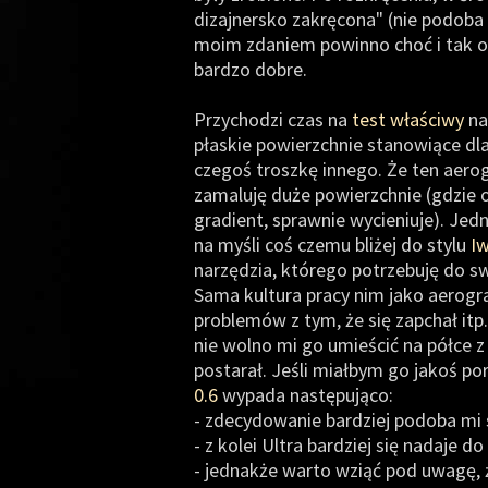
dizajnersko zakręcona" (nie podoba 
moim zdaniem powinno choć i tak os
bardzo dobre.
Przychodzi czas na
test właściwy
na
płaskie powierzchnie stanowiące dla
czegoś troszkę innego. Że ten aerog
zamaluję duże powierzchnie (gdzie o
gradient, sprawnie wycieniuje). Jedna
na myśli coś czemu bliżej do stylu
I
narzędzia, którego potrzebuję do sw
Sama kultura pracy nim jako aerogr
problemów z tym, że się zapchał itp.
nie wolno mi go umieścić na półce z
postarał. Jeśli miałbym go jakoś p
0.6
wypada następująco:
- zdecydowanie bardziej podoba mi s
- z kolei Ultra bardziej się nadaje d
- jednakże warto wziąć pod uwagę,