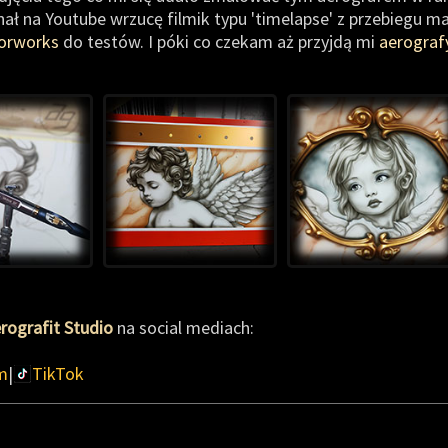
anał na Youtube wrzucę filmik typu 'timelapse' z przebiegu m
lorworks
do testów. I póki co czekam aż przyjdą mi
aerograf
rografit Studio
na social mediach:
m
|
TikTok